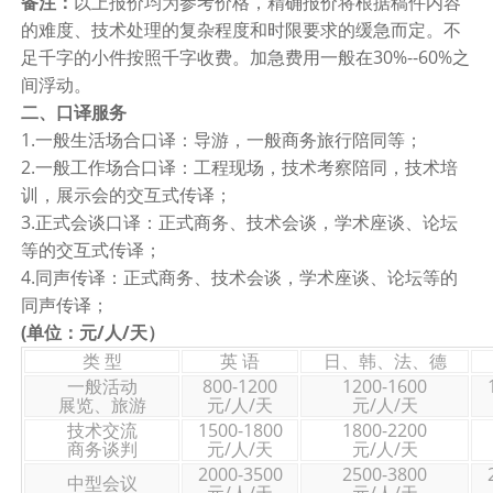
备注：
以上报价均为参考价格，精确报价将根据稿件内容
的难度、技术处理的复杂程度和时限要求的缓急而定。不
足千字的小件按照千字收费。加急费用一般在30%--60%之
间浮动。
二、口译服务
1.一般生活场合口译：导游，一般商务旅行陪同等；
2.一般工作场合口译：工程现场，技术考察陪同，技术培
训，展示会的交互式传译；
3.正式会谈口译：正式商务、技术会谈，学术座谈、论坛
等的交互式传译；
4.同声传译：正式商务、技术会谈，学术座谈、论坛等的
同声传译；
(单位：元/人/天）
类 型
英 语
日、韩、法、德
一般活动
800-1200
1200-1600
展览、旅游
元/人/天
元/人/天
技术交流
1500-1800
1800-2200
商务谈判
元/人/天
元/人/天
2000-3500
2500-3800
中型会议
元/人/天
元/人/天