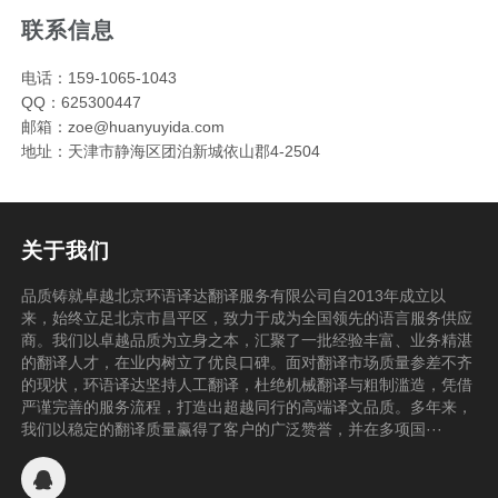
联系信息
电话：159-1065-1043
QQ：625300447
邮箱：zoe@huanyuyida.com
地址：天津市静海区团泊新城依山郡4-2504
关于我们
品质铸就卓越北京环语译达翻译服务有限公司自2013年成立以
来，始终立足北京市昌平区，致力于成为全国领先的语言服务供应
商。我们以卓越品质为立身之本，汇聚了一批经验丰富、业务精湛
的翻译人才，在业内树立了优良口碑。面对翻译市场质量参差不齐
的现状，环语译达坚持人工翻译，杜绝机械翻译与粗制滥造，凭借
严谨完善的服务流程，打造出超越同行的高端译文品质。多年来，
我们以稳定的翻译质量赢得了客户的广泛赞誉，并在多项国···